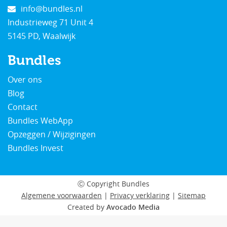
info@bundles.nl
Industrieweg 71 Unit 4
5145 PD, Waalwijk
Bundles
Over ons
Blog
Contact
Bundles WebApp
Opzeggen / Wijzigingen
Bundles Invest
Ⓒ Copyright
Bundles
Algemene voorwaarden
|
Privacy verklaring
|
Sitemap
Created by
Avocado Media