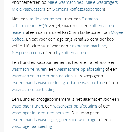
Abonnementen op
Miele wasmachines
,
Miele wasdrogers
,
Miele vaatwassers
en
Siemens koffiezetapparaten
!
Kies een
koffie abonnement
met een
Siemens
koffiemachine EQ6
, vergelijkbaar met een
koffiemachine
leasen
, alleen dan inclusief FairChain koffiebonen van
Moyee
Coffee
. En dat voor een lage prijs vanaf 25 cent per kop
koffie. Hét alternatief voor een
Nespresso machine
,
Nespresso cups
of een
illy koffiemachine
.
Een Bundles wasabonnement is het alternatief voor een
wasmachine huren
, een
wasmachine op afbetaling
of een
wasmachine in termijnen betalen
. Dus koop geen
tweedehands wasmachine
,
goedkope wasmachine
of een
wasmachine aanbieding
.
Een Bundles droogabonnement is het alternatief voor een
wasdroger huren
, een
wasdroger op afbetaling
of een
wasdroger in termijnen betalen
. Dus koop geen
tweedehands wasdroger
,
goedkope wasdroger
of een
wasdroger aanbieding
.