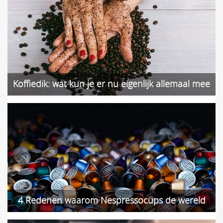
Koffiedik: wat kun je er nu eigenlijk allemaal mee
doen?
4 Redenen waarom Nespressocups de wereld
kapot maken