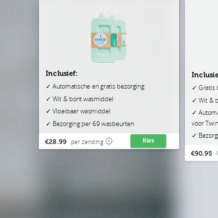
Inclusief:
Inclusie
✓ Automatische en gratis bezorging
✓ Gratis 
✓ Wit & bont wasmiddel
✓ Wit & 
✓ Vloeibaar wasmiddel
✓ Automa
voor Twi
✓ Bezorging per 69 wasbeurten
✓ Bezorg
Kies
€28.99
per zending
€90.95