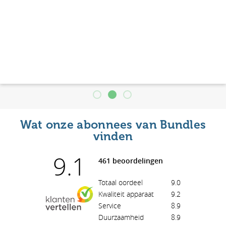
Wat onze abonnees van Bundles
vinden
9.1
461 beoordelingen
Totaal oordeel
9.0
Kwaliteit apparaat
9.2
Service
8.9
Duurzaamheid
8.9