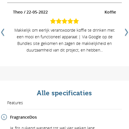
e
Theo / 22-05-2022
Koffie
Makkelijk om eerlijk verantwoorde koffie te drinken met
een mooi en functioneel apparaat | Via Google op de
Bundles site gekomen en zagen de makkelijkheid en
duurzaamheid van dit project, en hebben...
Alle specificaties
Features
FragranceDos
Ja: fris ruikend wasgoed tot wel vier weken lang