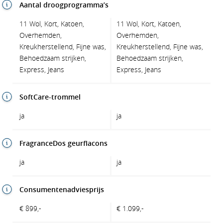
Aantal droogprogramma’s
11 Wol, Kort, Katoen,
11 Wol, Kort, Katoen,
Overhemden,
Overhemden,
Kreukherstellend, Fijne was,
Kreukherstellend, Fijne was,
Behoedzaam strijken,
Behoedzaam strijken,
Express, Jeans
Express, Jeans
SoftCare-trommel
ja
ja
FragranceDos geurflacons
ja
ja
Consumentenadviesprijs
€ 899,-
€ 1.099,-