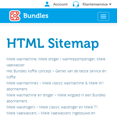
k
Account
Klantenservice
i
p
TOGGLE
t
o
m
a
HTML Sitemap
i
n
c
Miele wasmachine, Miele droger / warmtepompdroger, Miele
o
vaatwasser
n
Het Bundles koffie concept – Geniet van de beste service én
t
koffie
e
Miele wasmachines – Miele classic wasmachine & Miele W1
n
abonnement
t
Miele wasmachine en droger – Miele witgoed in een Bundles
abonnement
Miele wasdrogers – Miele classic wasdroger en Miele T1
Miele Vaatwassers – Miele Vaatwassers Ingebouwd en